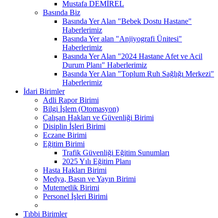
Mustafa DEMİREL
Basında Biz
Basında Yer Alan "Bebek Dostu Hastane"
Haberlerimiz
Basında Yer alan "Anjiyografi Ünitesi"
Haberlerimiz
Basında Yer Alan "2024 Hastane Afet ve Acil
Durum Planı" Haberlerimiz
Basında Yer Alan "Toplum Ruh Sağlığı Merkezi"
Haberlerimiz
İdari Birimler
Adli Rapor Birimi
Bilgi İşlem (Otomasyon)
Çalışan Hakları ve Güvenliği Birimi
Disiplin İşleri Birimi
Eczane Birimi
Eğitim Birimi
Trafik Güvenliği Eğitim Sunumları
2025 Yılı Eğitim Planı
Hasta Hakları Birimi
Medya, Basın ve Yayın Birimi
Mutemetlik Birimi
Personel İşleri Birimi
Tıbbi Birimler