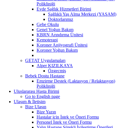
Polikliniği
Evde Sağlık Hizmetleri Birimi
Sağlıklı Yaş Alma Merkezi (YAŞAM)
Doktorlarımız
Gebe Okulu
Genel Yoğun Bakım
KBRN Arındırma Ünitesi
Kemoterapi
Koroner Anjiyografi Ünitesi
Koroner Yoğun Bakım
GETAT Uygulamaları
Alper KIZILKAYA
Özgeçmiş
Bebek Dostu Hastane
Emzirme Destek (Laktasyon / Relaktasyon)
Polikliniği
Uluslararası Hasta Birimi
Go to English page
Ulaşım & İletişim
Bize Ulaşın
Bize Yazın
Hastalar için İstek ve Öneri Formu
Personel İstek ve Öneri Formu
Yalın Hastane Sürekli İyileştirme Önerileri