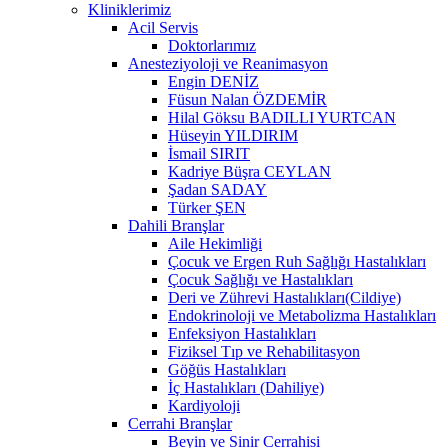
Kliniklerimiz
Acil Servis
Doktorlarımız
Anesteziyoloji ve Reanimasyon
Engin DENİZ
Füsun Nalan ÖZDEMİR
Hilal Göksu BADILLI YURTCAN
Hüseyin YILDIRIM
İsmail SIRIT
Kadriye Büşra CEYLAN
Şadan SADAY
Türker ŞEN
Dahili Branşlar
Aile Hekimliği
Çocuk ve Ergen Ruh Sağlığı Hastalıkları
Çocuk Sağlığı ve Hastalıkları
Deri ve Zührevi Hastalıkları(Cildiye)
Endokrinoloji ve Metabolizma Hastalıkları
Enfeksiyon Hastalıkları
Fiziksel Tıp ve Rehabilitasyon
Göğüs Hastalıkları
İç Hastalıkları (Dahiliye)
Kardiyoloji
Cerrahi Branşlar
Beyin ve Sinir Cerrahisi