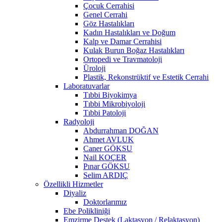
Çocuk Cerrahisi
Genel Cerrahi
Göz Hastalıkları
Kadın Hastalıkları ve Doğum
Kalp ve Damar Cerrahisi
Kulak Burun Boğaz Hastalıkları
Ortopedi ve Travmatoloji
Üroloji
Plastik, Rekonstrüktif ve Estetik Cerrahi
Laboratuvarlar
Tıbbi Biyokimya
Tıbbi Mikrobiyoloji
Tıbbi Patoloji
Radyoloji
Abdurrahman DOĞAN
Ahmet AVLUK
Caner GÖKSU
Nail KOÇER
Pınar GÖKSU
Selim ARDIÇ
Özellikli Hizmetler
Diyaliz
Doktorlarımız
Ebe Polikliniği
Emzirme Destek (Laktasyon / Relaktasyon)