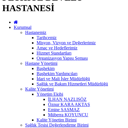
HASTANESİ
Kurumsal
Hastanemiz
Tarihçemiz
Misyon, Vizyon ve Değerlerimiz
Amaç ve Hedeflerimiz
Hizmet Standartları
Organizasyon Yapısı Şeması
Hastane Yönetimi
Başhekim
Başhekim Yardımcıları
İdari ve Mali İşler Müdürlüğü
Sağlık ve Bakım Hizmetleri Müdürlüğü
Kalite Yönetimi
Yönetim Ekibi
İLHAN NAZLISÖZ
Öznur KARA AKTAŞ
Emine ŞAŞMAZ
Müberra KOYUNCU
Kalite Yönetim Birimi
Sağlık Tesisi Değerlendirme Birimi