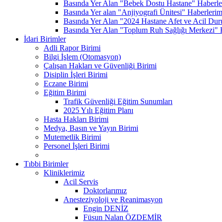
Basında Yer Alan "Bebek Dostu Hastane" Haberle
Basında Yer alan "Anjiyografi Ünitesi" Haberlerim
Basında Yer Alan "2024 Hastane Afet ve Acil Dur
Basında Yer Alan "Toplum Ruh Sağlığı Merkezi" 
İdari Birimler
Adli Rapor Birimi
Bilgi İşlem (Otomasyon)
Çalışan Hakları ve Güvenliği Birimi
Disiplin İşleri Birimi
Eczane Birimi
Eğitim Birimi
Trafik Güvenliği Eğitim Sunumları
2025 Yılı Eğitim Planı
Hasta Hakları Birimi
Medya, Basın ve Yayın Birimi
Mutemetlik Birimi
Personel İşleri Birimi
Tıbbi Birimler
Kliniklerimiz
Acil Servis
Doktorlarımız
Anesteziyoloji ve Reanimasyon
Engin DENİZ
Füsun Nalan ÖZDEMİR