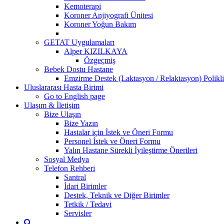
Kemoterapi
Koroner Anjiyografi Ünitesi
Koroner Yoğun Bakım
GETAT Uygulamaları
Alper KIZILKAYA
Özgeçmiş
Bebek Dostu Hastane
Emzirme Destek (Laktasyon / Relaktasyon) Polikli
Uluslararası Hasta Birimi
Go to English page
Ulaşım & İletişim
Bize Ulaşın
Bize Yazın
Hastalar için İstek ve Öneri Formu
Personel İstek ve Öneri Formu
Yalın Hastane Sürekli İyileştirme Önerileri
Sosyal Medya
Telefon Rehberi
Santral
İdari Birimler
Destek, Teknik ve Diğer Birimler
Tetkik / Tedavi
Servisler