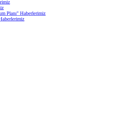
rimiz
iz
um Planı" Haberlerimiz
Haberlerimiz