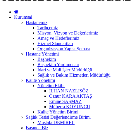
Kurumsal
Hastanemiz
Tarihçemiz
Misyon, Vizyon ve Değerlerimiz
Amaç ve Hedeflerimiz
Hizmet Standartları
Organizasyon Yapısı Şeması
Hastane Yönetimi
Başhekim
Başhekim Yardımcıları
İdari ve Mali İşler Müdürlüğü
Sağlık ve Bakım Hizmetleri Müdürlüğü
Kalite Yönetimi
Yönetim Ekibi
İLHAN NAZLISÖZ
Öznur KARA AKTAŞ
Emine ŞAŞMAZ
Müberra KOYUNCU
Kalite Yönetim Birimi
Sağlık Tesisi Değerlendirme Birimi
Mustafa DEMİREL
Basında Biz