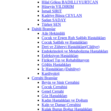
Hilal Göksu BADILLI YURTCAN
Hüseyin YILDIRIM
İsmail SIRIT
Kadriye Büşra CEYLAN
Şadan SADAY
Türker ŞEN
Dahili Branşlar
Aile Hekimliği
Çocuk ve Ergen Ruh Sağlığı Hastalıkları
Çocuk Sağlığı ve Hastalıkları
Deri ve Zührevi Hastalıkları(Cildiye)
Endokrinoloji ve Metabolizma Hastalıkları
Enfeksiyon Hastalıkları
Fiziksel Tıp ve Rehabilitasyon
Göğüs Hastalıkları
İç Hastalıkları (Dahiliye)
Kardiyoloji
Cerrahi Branşlar
Beyin ve Sinir Cerrahisi
Çocuk Cerrahisi
Genel Cerrahi
Göz Hastalıkları
Kadın Hastalıkları ve Doğum
Kalp ve Damar Cerrahisi
Kulak Burun Boğaz Hastalıkları