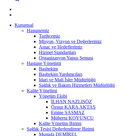
Kurumsal
Hastanemiz
Tarihçemiz
Misyon, Vizyon ve Değerlerimiz
Amaç ve Hedeflerimiz
Hizmet Standartları
Organizasyon Yapısı Şeması
Hastane Yönetimi
Başhekim
Başhekim Yardımcıları
İdari ve Mali İşler Müdürlüğü
Sağlık ve Bakım Hizmetleri Müdürlüğü
Kalite Yönetimi
Yönetim Ekibi
İLHAN NAZLISÖZ
Öznur KARA AKTAŞ
Emine ŞAŞMAZ
Müberra KOYUNCU
Kalite Yönetim Birimi
Sağlık Tesisi Değerlendirme Birimi
Mustafa DEMİREL