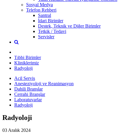
Sosyal Medya
Telefon Rehberi
Santral
İdari Birimler
Destek, Teknik ve Diğer Birimler
Tetkik / Tedavi
Servisler
Tıbbi Birimler
Kliniklerimiz
Radyoloji
Acil Servis
Anesteziyoloji ve Reanimasyon
Dahili Branşlar
Cerrahi Branşlar
Laboratuvarlar
Radyoloji
Radyoloji
03 Aralık 2024