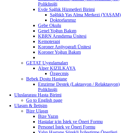
Polikliniği
Evde Sağlık Hizmetleri Birimi
Sağlıklı Yaş Alma Merkezi (YAŞAM)
Doktorlarımız
Gebe Okulu
Genel Yoğun Bakım
KBRN Arındırma Ünitesi
Kemoterapi
Koroner Anjiyografi Ünitesi
Koroner Yoğun Bakım
GETAT Uygulamaları
Alper KIZILKAYA
Özgeçmiş
Bebek Dostu Hastane
Emzirme Destek (Laktasyon / Relaktasyon)
Polikliniği
Uluslararası Hasta Birimi
Go to English page
Ulaşım & İletişim
Bize Ulaşın
Bize Yazın
Hastalar için İstek ve Öneri Formu
Personel İstek ve Öneri Formu
Yalın Hastane Sürekli İyileştirme Önerileri