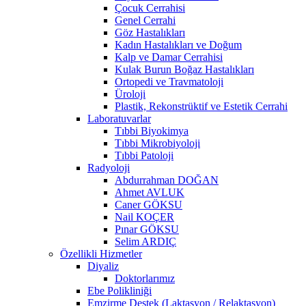
Çocuk Cerrahisi
Genel Cerrahi
Göz Hastalıkları
Kadın Hastalıkları ve Doğum
Kalp ve Damar Cerrahisi
Kulak Burun Boğaz Hastalıkları
Ortopedi ve Travmatoloji
Üroloji
Plastik, Rekonstrüktif ve Estetik Cerrahi
Laboratuvarlar
Tıbbi Biyokimya
Tıbbi Mikrobiyoloji
Tıbbi Patoloji
Radyoloji
Abdurrahman DOĞAN
Ahmet AVLUK
Caner GÖKSU
Nail KOÇER
Pınar GÖKSU
Selim ARDIÇ
Özellikli Hizmetler
Diyaliz
Doktorlarımız
Ebe Polikliniği
Emzirme Destek (Laktasyon / Relaktasyon)