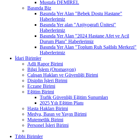
Mustafa DEMİREL
Basında Biz
Basında Yer Alan "Bebek Dostu Hastane"
Haberlerimiz
Basında Yer alan "Anjiyografi Ünitesi"
Haberlerimiz
Basında Yer Alan "2024 Hastane Afet ve Acil
Durum Planı" Haberlerimiz
Basında Yer Alan "Toplum Ruh Sağlığı Merkezi"
Haberlerimiz
İdari Birimler
Adli Rapor Birimi
Bilgi İşlem (Otomasyon)
Çalışan Hakları ve Güvenliği Birimi
Disiplin İşleri Birimi
Eczane Birimi
Eğitim Birimi
Trafik Güvenliği Eğitim Sunumları
2025 Yılı Eğitim Planı
Hasta Hakları Birimi
Medya, Basın ve Yayın Birimi
Mutemetlik Birimi
Personel İşleri Birimi
Tıbbi Birimler