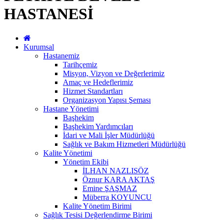
HASTANESİ
Kurumsal
Hastanemiz
Tarihçemiz
Misyon, Vizyon ve Değerlerimiz
Amaç ve Hedeflerimiz
Hizmet Standartları
Organizasyon Yapısı Şeması
Hastane Yönetimi
Başhekim
Başhekim Yardımcıları
İdari ve Mali İşler Müdürlüğü
Sağlık ve Bakım Hizmetleri Müdürlüğü
Kalite Yönetimi
Yönetim Ekibi
İLHAN NAZLISÖZ
Öznur KARA AKTAŞ
Emine ŞAŞMAZ
Müberra KOYUNCU
Kalite Yönetim Birimi
Sağlık Tesisi Değerlendirme Birimi