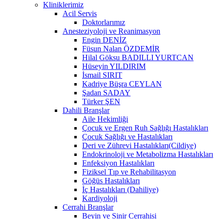
Kliniklerimiz
Acil Servis
Doktorlarımız
Anesteziyoloji ve Reanimasyon
Engin DENİZ
Füsun Nalan ÖZDEMİR
Hilal Göksu BADILLI YURTCAN
Hüseyin YILDIRIM
İsmail SIRIT
Kadriye Büşra CEYLAN
Şadan SADAY
Türker ŞEN
Dahili Branşlar
Aile Hekimliği
Çocuk ve Ergen Ruh Sağlığı Hastalıkları
Çocuk Sağlığı ve Hastalıkları
Deri ve Zührevi Hastalıkları(Cildiye)
Endokrinoloji ve Metabolizma Hastalıkları
Enfeksiyon Hastalıkları
Fiziksel Tıp ve Rehabilitasyon
Göğüs Hastalıkları
İç Hastalıkları (Dahiliye)
Kardiyoloji
Cerrahi Branşlar
Beyin ve Sinir Cerrahisi