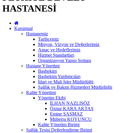
HASTANESİ
Kurumsal
Hastanemiz
Tarihçemiz
Misyon, Vizyon ve Değerlerimiz
Amaç ve Hedeflerimiz
Hizmet Standartları
Organizasyon Yapısı Şeması
Hastane Yönetimi
Başhekim
Başhekim Yardımcıları
İdari ve Mali İşler Müdürlüğü
Sağlık ve Bakım Hizmetleri Müdürlüğü
Kalite Yönetimi
Yönetim Ekibi
İLHAN NAZLISÖZ
Öznur KARA AKTAŞ
Emine ŞAŞMAZ
Müberra KOYUNCU
Kalite Yönetim Birimi
Sağlık Tesisi Değerlendirme Birimi