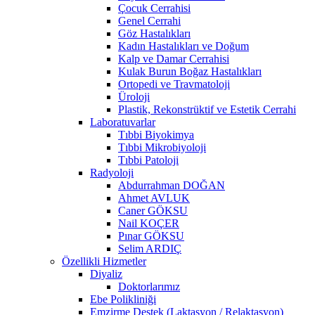
Çocuk Cerrahisi
Genel Cerrahi
Göz Hastalıkları
Kadın Hastalıkları ve Doğum
Kalp ve Damar Cerrahisi
Kulak Burun Boğaz Hastalıkları
Ortopedi ve Travmatoloji
Üroloji
Plastik, Rekonstrüktif ve Estetik Cerrahi
Laboratuvarlar
Tıbbi Biyokimya
Tıbbi Mikrobiyoloji
Tıbbi Patoloji
Radyoloji
Abdurrahman DOĞAN
Ahmet AVLUK
Caner GÖKSU
Nail KOÇER
Pınar GÖKSU
Selim ARDIÇ
Özellikli Hizmetler
Diyaliz
Doktorlarımız
Ebe Polikliniği
Emzirme Destek (Laktasyon / Relaktasyon)