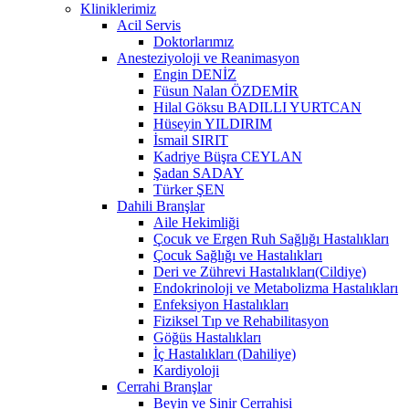
Kliniklerimiz
Acil Servis
Doktorlarımız
Anesteziyoloji ve Reanimasyon
Engin DENİZ
Füsun Nalan ÖZDEMİR
Hilal Göksu BADILLI YURTCAN
Hüseyin YILDIRIM
İsmail SIRIT
Kadriye Büşra CEYLAN
Şadan SADAY
Türker ŞEN
Dahili Branşlar
Aile Hekimliği
Çocuk ve Ergen Ruh Sağlığı Hastalıkları
Çocuk Sağlığı ve Hastalıkları
Deri ve Zührevi Hastalıkları(Cildiye)
Endokrinoloji ve Metabolizma Hastalıkları
Enfeksiyon Hastalıkları
Fiziksel Tıp ve Rehabilitasyon
Göğüs Hastalıkları
İç Hastalıkları (Dahiliye)
Kardiyoloji
Cerrahi Branşlar
Beyin ve Sinir Cerrahisi