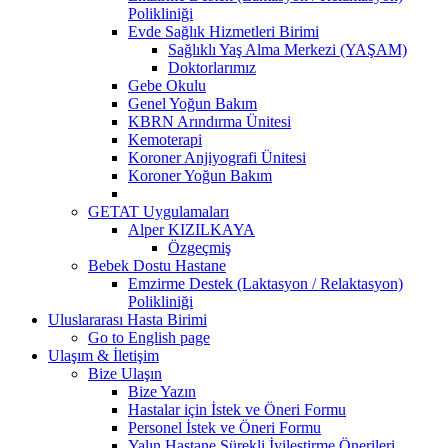
Polikliniği
Evde Sağlık Hizmetleri Birimi
Sağlıklı Yaş Alma Merkezi (YAŞAM)
Doktorlarımız
Gebe Okulu
Genel Yoğun Bakım
KBRN Arındırma Ünitesi
Kemoterapi
Koroner Anjiyografi Ünitesi
Koroner Yoğun Bakım
GETAT Uygulamaları
Alper KIZILKAYA
Özgeçmiş
Bebek Dostu Hastane
Emzirme Destek (Laktasyon / Relaktasyon)
Polikliniği
Uluslararası Hasta Birimi
Go to English page
Ulaşım & İletişim
Bize Ulaşın
Bize Yazın
Hastalar için İstek ve Öneri Formu
Personel İstek ve Öneri Formu
Yalın Hastane Sürekli İyileştirme Önerileri