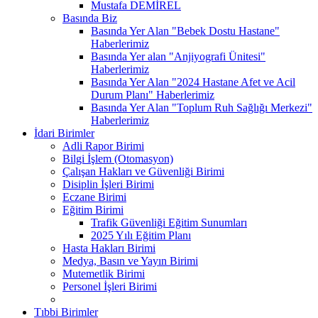
Mustafa DEMİREL
Basında Biz
Basında Yer Alan "Bebek Dostu Hastane"
Haberlerimiz
Basında Yer alan "Anjiyografi Ünitesi"
Haberlerimiz
Basında Yer Alan "2024 Hastane Afet ve Acil
Durum Planı" Haberlerimiz
Basında Yer Alan "Toplum Ruh Sağlığı Merkezi"
Haberlerimiz
İdari Birimler
Adli Rapor Birimi
Bilgi İşlem (Otomasyon)
Çalışan Hakları ve Güvenliği Birimi
Disiplin İşleri Birimi
Eczane Birimi
Eğitim Birimi
Trafik Güvenliği Eğitim Sunumları
2025 Yılı Eğitim Planı
Hasta Hakları Birimi
Medya, Basın ve Yayın Birimi
Mutemetlik Birimi
Personel İşleri Birimi
Tıbbi Birimler