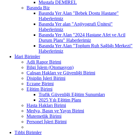
Mustafa DEMİREL
Basında Biz
Basında Yer Alan "Bebek Dostu Hastane"
Haberlerimiz
Basında Yer alan "Anjiyografi Ünitesi"
Haberlerimiz
Basında Yer Alan "2024 Hastane Afet ve Acil
Durum Planı" Haberlerimiz
Basında Yer Alan "Toplum Ruh Sağlığı Merkezi"
Haberlerimiz
İdari Birimler
Adli Rapor Birimi
Bilgi İşlem (Otomasyon)
Çalışan Hakları ve Güvenliği Birimi
Disiplin İşleri Birimi
Eczane Birimi
Eğitim Birimi
Trafik Güvenliği Eğitim Sunumları
2025 Yılı Eğitim Planı
Hasta Hakları Birimi
Medya, Basın ve Yayın Birimi
Mutemetlik Birimi
Personel İşleri Birimi
Tıbbi Birimler