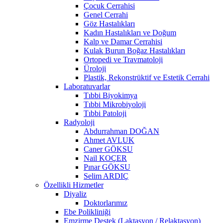
Çocuk Cerrahisi
Genel Cerrahi
Göz Hastalıkları
Kadın Hastalıkları ve Doğum
Kalp ve Damar Cerrahisi
Kulak Burun Boğaz Hastalıkları
Ortopedi ve Travmatoloji
Üroloji
Plastik, Rekonstrüktif ve Estetik Cerrahi
Laboratuvarlar
Tıbbi Biyokimya
Tıbbi Mikrobiyoloji
Tıbbi Patoloji
Radyoloji
Abdurrahman DOĞAN
Ahmet AVLUK
Caner GÖKSU
Nail KOÇER
Pınar GÖKSU
Selim ARDIÇ
Özellikli Hizmetler
Diyaliz
Doktorlarımız
Ebe Polikliniği
Emzirme Destek (Laktasyon / Relaktasyon)