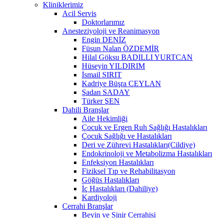
Kliniklerimiz
Acil Servis
Doktorlarımız
Anesteziyoloji ve Reanimasyon
Engin DENİZ
Füsun Nalan ÖZDEMİR
Hilal Göksu BADILLI YURTCAN
Hüseyin YILDIRIM
İsmail SIRIT
Kadriye Büşra CEYLAN
Şadan SADAY
Türker ŞEN
Dahili Branşlar
Aile Hekimliği
Çocuk ve Ergen Ruh Sağlığı Hastalıkları
Çocuk Sağlığı ve Hastalıkları
Deri ve Zührevi Hastalıkları(Cildiye)
Endokrinoloji ve Metabolizma Hastalıkları
Enfeksiyon Hastalıkları
Fiziksel Tıp ve Rehabilitasyon
Göğüs Hastalıkları
İç Hastalıkları (Dahiliye)
Kardiyoloji
Cerrahi Branşlar
Beyin ve Sinir Cerrahisi