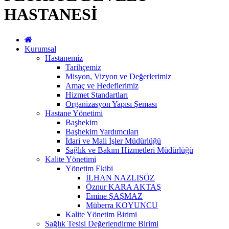
HASTANESİ
Kurumsal
Hastanemiz
Tarihçemiz
Misyon, Vizyon ve Değerlerimiz
Amaç ve Hedeflerimiz
Hizmet Standartları
Organizasyon Yapısı Şeması
Hastane Yönetimi
Başhekim
Başhekim Yardımcıları
İdari ve Mali İşler Müdürlüğü
Sağlık ve Bakım Hizmetleri Müdürlüğü
Kalite Yönetimi
Yönetim Ekibi
İLHAN NAZLISÖZ
Öznur KARA AKTAŞ
Emine ŞAŞMAZ
Müberra KOYUNCU
Kalite Yönetim Birimi
Sağlık Tesisi Değerlendirme Birimi