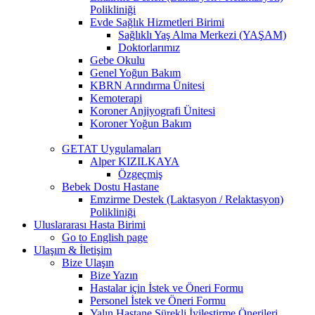
Polikliniği
Evde Sağlık Hizmetleri Birimi
Sağlıklı Yaş Alma Merkezi (YAŞAM)
Doktorlarımız
Gebe Okulu
Genel Yoğun Bakım
KBRN Arındırma Ünitesi
Kemoterapi
Koroner Anjiyografi Ünitesi
Koroner Yoğun Bakım
GETAT Uygulamaları
Alper KIZILKAYA
Özgeçmiş
Bebek Dostu Hastane
Emzirme Destek (Laktasyon / Relaktasyon)
Polikliniği
Uluslararası Hasta Birimi
Go to English page
Ulaşım & İletişim
Bize Ulaşın
Bize Yazın
Hastalar için İstek ve Öneri Formu
Personel İstek ve Öneri Formu
Yalın Hastane Sürekli İyileştirme Önerileri