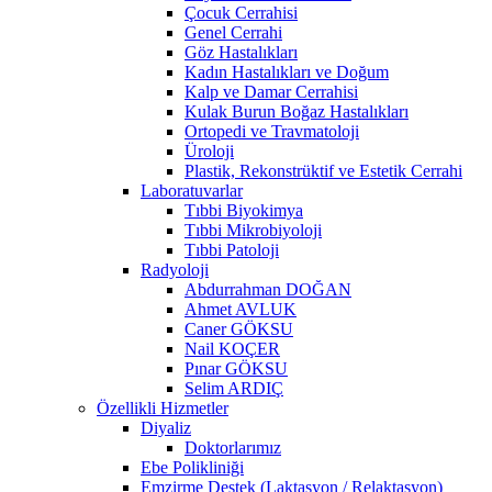
Çocuk Cerrahisi
Genel Cerrahi
Göz Hastalıkları
Kadın Hastalıkları ve Doğum
Kalp ve Damar Cerrahisi
Kulak Burun Boğaz Hastalıkları
Ortopedi ve Travmatoloji
Üroloji
Plastik, Rekonstrüktif ve Estetik Cerrahi
Laboratuvarlar
Tıbbi Biyokimya
Tıbbi Mikrobiyoloji
Tıbbi Patoloji
Radyoloji
Abdurrahman DOĞAN
Ahmet AVLUK
Caner GÖKSU
Nail KOÇER
Pınar GÖKSU
Selim ARDIÇ
Özellikli Hizmetler
Diyaliz
Doktorlarımız
Ebe Polikliniği
Emzirme Destek (Laktasyon / Relaktasyon)