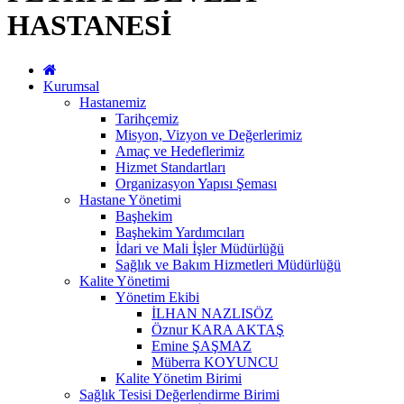
HASTANESİ
Kurumsal
Hastanemiz
Tarihçemiz
Misyon, Vizyon ve Değerlerimiz
Amaç ve Hedeflerimiz
Hizmet Standartları
Organizasyon Yapısı Şeması
Hastane Yönetimi
Başhekim
Başhekim Yardımcıları
İdari ve Mali İşler Müdürlüğü
Sağlık ve Bakım Hizmetleri Müdürlüğü
Kalite Yönetimi
Yönetim Ekibi
İLHAN NAZLISÖZ
Öznur KARA AKTAŞ
Emine ŞAŞMAZ
Müberra KOYUNCU
Kalite Yönetim Birimi
Sağlık Tesisi Değerlendirme Birimi