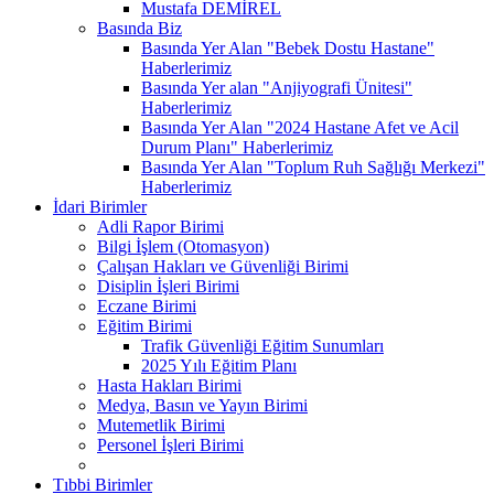
Mustafa DEMİREL
Basında Biz
Basında Yer Alan "Bebek Dostu Hastane"
Haberlerimiz
Basında Yer alan "Anjiyografi Ünitesi"
Haberlerimiz
Basında Yer Alan "2024 Hastane Afet ve Acil
Durum Planı" Haberlerimiz
Basında Yer Alan "Toplum Ruh Sağlığı Merkezi"
Haberlerimiz
İdari Birimler
Adli Rapor Birimi
Bilgi İşlem (Otomasyon)
Çalışan Hakları ve Güvenliği Birimi
Disiplin İşleri Birimi
Eczane Birimi
Eğitim Birimi
Trafik Güvenliği Eğitim Sunumları
2025 Yılı Eğitim Planı
Hasta Hakları Birimi
Medya, Basın ve Yayın Birimi
Mutemetlik Birimi
Personel İşleri Birimi
Tıbbi Birimler