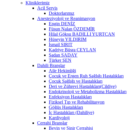
Kliniklerimiz
Acil Servis
Doktorlarımız
Anesteziyoloji ve Reanimasyon
Engin DENİZ
Füsun Nalan ÖZDEMİR
Hilal Göksu BADILLI YURTCAN
Hüseyin YILDIRIM
İsmail SIRIT
Kadriye Büşra CEYLAN
Şadan SADAY
Türker ŞEN
Dahili Branşlar
Aile Hekimliği
Çocuk ve Ergen Ruh Sağlığı Hastalıkları
Çocuk Sağlığı ve Hastalıkları
Deri ve Zührevi Hastalıkları(Cildiye)
Endokrinoloji ve Metabolizma Hastalıkları
Enfeksiyon Hastalıkları
Fiziksel Tıp ve Rehabilitasyon
Göğüs Hastalıkları
İç Hastalıkları (Dahiliye)
Kardiyoloji
Cerrahi Branşlar
Beyin ve Sinir Cerrahisi