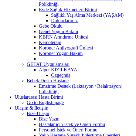
Polikliniği
Evde Sağlık Hizmetleri Birimi
Sağlıklı Yaş Alma Merkezi (YAŞAM)
Doktorlarımız
Gebe Okulu
Genel Yoğun Bakım
KBRN Arındırma Ünitesi
Kemoterapi
Koroner Anjiyografi Ünitesi
Koroner Yoğun Bakım
GETAT Uygulamaları
Alper KIZILKAYA
Özgeçmiş
Bebek Dostu Hastane
Emzirme Destek (Laktasyon / Relaktasyon)
Polikliniği
Uluslararası Hasta Birimi
Go to English page
Ulaşım & İletişim
Bize Ulaşın
Bize Yazın
Hastalar için İstek ve Öneri Formu
Personel İstek ve Öneri Formu
Yalın Hastane Sürekli İyileştirme Önerileri