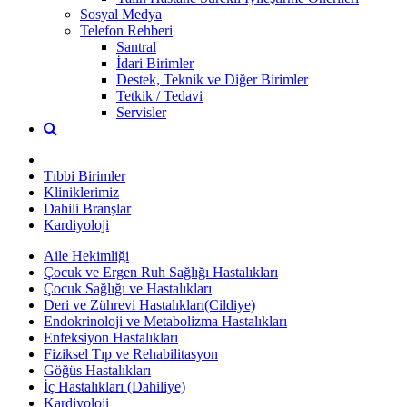
Sosyal Medya
Telefon Rehberi
Santral
İdari Birimler
Destek, Teknik ve Diğer Birimler
Tetkik / Tedavi
Servisler
Tıbbi Birimler
Kliniklerimiz
Dahili Branşlar
Kardiyoloji
Aile Hekimliği
Çocuk ve Ergen Ruh Sağlığı Hastalıkları
Çocuk Sağlığı ve Hastalıkları
Deri ve Zührevi Hastalıkları(Cildiye)
Endokrinoloji ve Metabolizma Hastalıkları
Enfeksiyon Hastalıkları
Fiziksel Tıp ve Rehabilitasyon
Göğüs Hastalıkları
İç Hastalıkları (Dahiliye)
Kardiyoloji