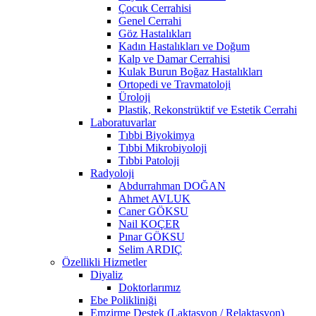
Çocuk Cerrahisi
Genel Cerrahi
Göz Hastalıkları
Kadın Hastalıkları ve Doğum
Kalp ve Damar Cerrahisi
Kulak Burun Boğaz Hastalıkları
Ortopedi ve Travmatoloji
Üroloji
Plastik, Rekonstrüktif ve Estetik Cerrahi
Laboratuvarlar
Tıbbi Biyokimya
Tıbbi Mikrobiyoloji
Tıbbi Patoloji
Radyoloji
Abdurrahman DOĞAN
Ahmet AVLUK
Caner GÖKSU
Nail KOÇER
Pınar GÖKSU
Selim ARDIÇ
Özellikli Hizmetler
Diyaliz
Doktorlarımız
Ebe Polikliniği
Emzirme Destek (Laktasyon / Relaktasyon)