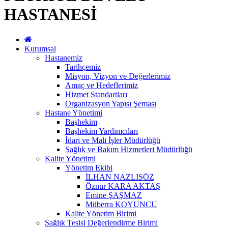
HASTANESİ
Kurumsal
Hastanemiz
Tarihçemiz
Misyon, Vizyon ve Değerlerimiz
Amaç ve Hedeflerimiz
Hizmet Standartları
Organizasyon Yapısı Şeması
Hastane Yönetimi
Başhekim
Başhekim Yardımcıları
İdari ve Mali İşler Müdürlüğü
Sağlık ve Bakım Hizmetleri Müdürlüğü
Kalite Yönetimi
Yönetim Ekibi
İLHAN NAZLISÖZ
Öznur KARA AKTAŞ
Emine ŞAŞMAZ
Müberra KOYUNCU
Kalite Yönetim Birimi
Sağlık Tesisi Değerlendirme Birimi