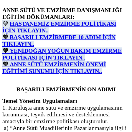
ANNE SÜTÜ VE EMZİRME DANIŞMANLIĞI
EĞİTİM DÖKÜMANLARI:
💜
HASTANEMİZ EMZİRME POLİTİKASI
İÇİN TIKLAYIN..
💜
BAŞARILI EMZİRMEDE 10 ADIM İÇİN
TIKLAYIN..
💜
YENİDOĞAN YOĞUN BAKIM EMZİRME
POLİTİKASI İÇİN TIKLAYIN..
💜
ANNE SÜTÜ EMZİRMENİN ÖNEMİ
EĞİTİMİ SUNUMU İÇİN TIKLAYIN..
BAŞARILI EMZİRMENİN ON ADIMI
Temel Yönetim Uygulamaları
1. Kuruluşta anne sütü ve emzirme uygulamasının
korunması, teşvik edilmesi ve desteklenmesi
amacıyla bir emzirme politikası oluşturulur.
a) “Anne Sütü Muadillerinin Pazarlanmasıyla ilgili