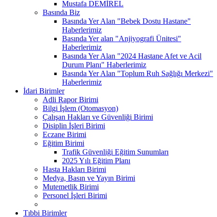
Mustafa DEMİREL
Basında Biz
Basında Yer Alan "Bebek Dostu Hastane"
Haberlerimiz
Basında Yer alan "Anjiyografi Ünitesi"
Haberlerimiz
Basında Yer Alan "2024 Hastane Afet ve Acil
Durum Planı" Haberlerimiz
Basında Yer Alan "Toplum Ruh Sağlığı Merkezi"
Haberlerimiz
İdari Birimler
Adli Rapor Birimi
Bilgi İşlem (Otomasyon)
Çalışan Hakları ve Güvenliği Birimi
Disiplin İşleri Birimi
Eczane Birimi
Eğitim Birimi
Trafik Güvenliği Eğitim Sunumları
2025 Yılı Eğitim Planı
Hasta Hakları Birimi
Medya, Basın ve Yayın Birimi
Mutemetlik Birimi
Personel İşleri Birimi
Tıbbi Birimler