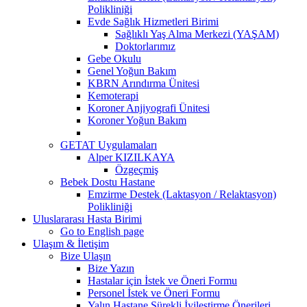
Polikliniği
Evde Sağlık Hizmetleri Birimi
Sağlıklı Yaş Alma Merkezi (YAŞAM)
Doktorlarımız
Gebe Okulu
Genel Yoğun Bakım
KBRN Arındırma Ünitesi
Kemoterapi
Koroner Anjiyografi Ünitesi
Koroner Yoğun Bakım
GETAT Uygulamaları
Alper KIZILKAYA
Özgeçmiş
Bebek Dostu Hastane
Emzirme Destek (Laktasyon / Relaktasyon)
Polikliniği
Uluslararası Hasta Birimi
Go to English page
Ulaşım & İletişim
Bize Ulaşın
Bize Yazın
Hastalar için İstek ve Öneri Formu
Personel İstek ve Öneri Formu
Yalın Hastane Sürekli İyileştirme Önerileri