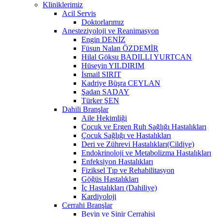
Kliniklerimiz
Acil Servis
Doktorlarımız
Anesteziyoloji ve Reanimasyon
Engin DENİZ
Füsun Nalan ÖZDEMİR
Hilal Göksu BADILLI YURTCAN
Hüseyin YILDIRIM
İsmail SIRIT
Kadriye Büşra CEYLAN
Şadan SADAY
Türker ŞEN
Dahili Branşlar
Aile Hekimliği
Çocuk ve Ergen Ruh Sağlığı Hastalıkları
Çocuk Sağlığı ve Hastalıkları
Deri ve Zührevi Hastalıkları(Cildiye)
Endokrinoloji ve Metabolizma Hastalıkları
Enfeksiyon Hastalıkları
Fiziksel Tıp ve Rehabilitasyon
Göğüs Hastalıkları
İç Hastalıkları (Dahiliye)
Kardiyoloji
Cerrahi Branşlar
Beyin ve Sinir Cerrahisi