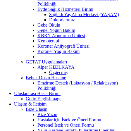
Polikliniği
Evde Sağlık Hizmetleri Birimi
Sağlıklı Yaş Alma Merkezi (YAŞAM)
Doktorlarımız
Gebe Okulu
Genel Yoğun Bakım
KBRN Arındırma Ünitesi
Kemoterapi
Koroner Anjiyografi Ünitesi
Koroner Yoğun Bakım
GETAT Uygulamaları
Alper KIZILKAYA
Özgeçmiş
Bebek Dostu Hastane
Emzirme Destek (Laktasyon / Relaktasyon)
Polikliniği
Uluslararası Hasta Birimi
Go to English page
Ulaşım & İletişim
Bize Ulaşın
Bize Yazın
Hastalar için İstek ve Öneri Formu
Personel İstek ve Öneri Formu
Yalın Hastane Sürekli İyileştirme Önerileri