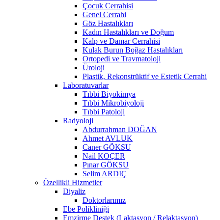
Çocuk Cerrahisi
Genel Cerrahi
Göz Hastalıkları
Kadın Hastalıkları ve Doğum
Kalp ve Damar Cerrahisi
Kulak Burun Boğaz Hastalıkları
Ortopedi ve Travmatoloji
Üroloji
Plastik, Rekonstrüktif ve Estetik Cerrahi
Laboratuvarlar
Tıbbi Biyokimya
Tıbbi Mikrobiyoloji
Tıbbi Patoloji
Radyoloji
Abdurrahman DOĞAN
Ahmet AVLUK
Caner GÖKSU
Nail KOÇER
Pınar GÖKSU
Selim ARDIÇ
Özellikli Hizmetler
Diyaliz
Doktorlarımız
Ebe Polikliniği
Emzirme Destek (Laktasyon / Relaktasyon)