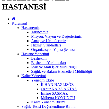
HASTANESİ
Kurumsal
Hastanemiz
Tarihçemiz
Misyon, Vizyon ve Değerlerimiz
Amaç ve Hedeflerimiz
Hizmet Standartları
Organizasyon Yapısı Şeması
Hastane Yönetimi
Başhekim
Başhekim Yardımcıları
İdari ve Mali İşler Müdürlüğü
Sağlık ve Bakım Hizmetleri Müdürlüğü
Kalite Yönetimi
Yönetim Ekibi
İLHAN NAZLISÖZ
Öznur KARA AKTAŞ
Emine ŞAŞMAZ
Müberra KOYUNCU
Kalite Yönetim Birimi
Sağlık Tesisi Değerlendirme Birimi