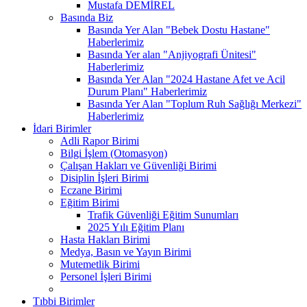
Mustafa DEMİREL
Basında Biz
Basında Yer Alan "Bebek Dostu Hastane"
Haberlerimiz
Basında Yer alan "Anjiyografi Ünitesi"
Haberlerimiz
Basında Yer Alan "2024 Hastane Afet ve Acil
Durum Planı" Haberlerimiz
Basında Yer Alan "Toplum Ruh Sağlığı Merkezi"
Haberlerimiz
İdari Birimler
Adli Rapor Birimi
Bilgi İşlem (Otomasyon)
Çalışan Hakları ve Güvenliği Birimi
Disiplin İşleri Birimi
Eczane Birimi
Eğitim Birimi
Trafik Güvenliği Eğitim Sunumları
2025 Yılı Eğitim Planı
Hasta Hakları Birimi
Medya, Basın ve Yayın Birimi
Mutemetlik Birimi
Personel İşleri Birimi
Tıbbi Birimler