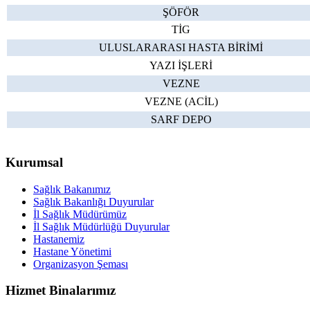
ŞÖFÖR
TİG
ULUSLARARASI HASTA BİRİMİ
YAZI İŞLERİ
VEZNE
VEZNE (ACİL)
SARF DEPO
Kurumsal
Sağlık Bakanımız
Sağlık Bakanlığı Duyurular
İl Sağlık Müdürümüz
İl Sağlık Müdürlüğü Duyurular
Hastanemiz
Hastane Yönetimi
Organizasyon Şeması
Hizmet Binalarımız