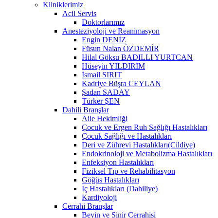
Kliniklerimiz
Acil Servis
Doktorlarımız
Anesteziyoloji ve Reanimasyon
Engin DENİZ
Füsun Nalan ÖZDEMİR
Hilal Göksu BADILLI YURTCAN
Hüseyin YILDIRIM
İsmail SIRIT
Kadriye Büşra CEYLAN
Şadan SADAY
Türker ŞEN
Dahili Branşlar
Aile Hekimliği
Çocuk ve Ergen Ruh Sağlığı Hastalıkları
Çocuk Sağlığı ve Hastalıkları
Deri ve Zührevi Hastalıkları(Cildiye)
Endokrinoloji ve Metabolizma Hastalıkları
Enfeksiyon Hastalıkları
Fiziksel Tıp ve Rehabilitasyon
Göğüs Hastalıkları
İç Hastalıkları (Dahiliye)
Kardiyoloji
Cerrahi Branşlar
Beyin ve Sinir Cerrahisi