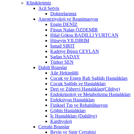
Kliniklerimiz
Acil Servis
Doktorlarımız
Anesteziyoloji ve Reanimasyon
Engin DENİZ
Füsun Nalan ÖZDEMİR
Hilal Göksu BADILLI YURTCAN
Hüseyin YILDIRIM
İsmail SIRIT
Kadriye Büşra CEYLAN
Şadan SADAY
Türker ŞEN
Dahili Branşlar
Aile Hekimliği
Çocuk ve Ergen Ruh Sağlığı Hastalıkları
Çocuk Sağlığı ve Hastalıkları
Deri ve Zührevi Hastalıkları(Cildiye)
Endokrinoloji ve Metabolizma Hastalıkları
Enfeksiyon Hastalıkları
Fiziksel Tıp ve Rehabilitasyon
Göğüs Hastalıkları
İç Hastalıkları (Dahiliye)
Kardiyoloji
Cerrahi Branşlar
Beyin ve Sinir Cerrahisi