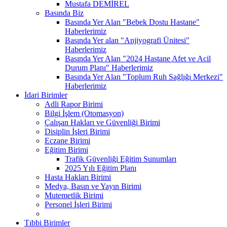
Mustafa DEMİREL
Basında Biz
Basında Yer Alan "Bebek Dostu Hastane"
Haberlerimiz
Basında Yer alan "Anjiyografi Ünitesi"
Haberlerimiz
Basında Yer Alan "2024 Hastane Afet ve Acil
Durum Planı" Haberlerimiz
Basında Yer Alan "Toplum Ruh Sağlığı Merkezi"
Haberlerimiz
İdari Birimler
Adli Rapor Birimi
Bilgi İşlem (Otomasyon)
Çalışan Hakları ve Güvenliği Birimi
Disiplin İşleri Birimi
Eczane Birimi
Eğitim Birimi
Trafik Güvenliği Eğitim Sunumları
2025 Yılı Eğitim Planı
Hasta Hakları Birimi
Medya, Basın ve Yayın Birimi
Mutemetlik Birimi
Personel İşleri Birimi
Tıbbi Birimler