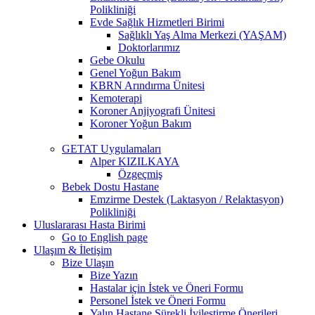
Polikliniği
Evde Sağlık Hizmetleri Birimi
Sağlıklı Yaş Alma Merkezi (YAŞAM)
Doktorlarımız
Gebe Okulu
Genel Yoğun Bakım
KBRN Arındırma Ünitesi
Kemoterapi
Koroner Anjiyografi Ünitesi
Koroner Yoğun Bakım
GETAT Uygulamaları
Alper KIZILKAYA
Özgeçmiş
Bebek Dostu Hastane
Emzirme Destek (Laktasyon / Relaktasyon)
Polikliniği
Uluslararası Hasta Birimi
Go to English page
Ulaşım & İletişim
Bize Ulaşın
Bize Yazın
Hastalar için İstek ve Öneri Formu
Personel İstek ve Öneri Formu
Yalın Hastane Sürekli İyileştirme Önerileri