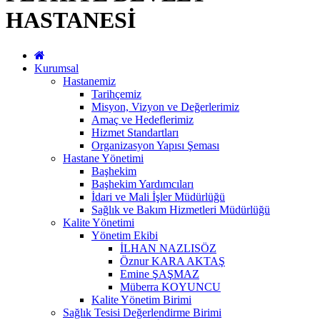
HASTANESİ
Kurumsal
Hastanemiz
Tarihçemiz
Misyon, Vizyon ve Değerlerimiz
Amaç ve Hedeflerimiz
Hizmet Standartları
Organizasyon Yapısı Şeması
Hastane Yönetimi
Başhekim
Başhekim Yardımcıları
İdari ve Mali İşler Müdürlüğü
Sağlık ve Bakım Hizmetleri Müdürlüğü
Kalite Yönetimi
Yönetim Ekibi
İLHAN NAZLISÖZ
Öznur KARA AKTAŞ
Emine ŞAŞMAZ
Müberra KOYUNCU
Kalite Yönetim Birimi
Sağlık Tesisi Değerlendirme Birimi