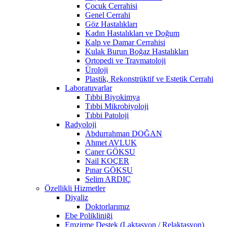
Çocuk Cerrahisi
Genel Cerrahi
Göz Hastalıkları
Kadın Hastalıkları ve Doğum
Kalp ve Damar Cerrahisi
Kulak Burun Boğaz Hastalıkları
Ortopedi ve Travmatoloji
Üroloji
Plastik, Rekonstrüktif ve Estetik Cerrahi
Laboratuvarlar
Tıbbi Biyokimya
Tıbbi Mikrobiyoloji
Tıbbi Patoloji
Radyoloji
Abdurrahman DOĞAN
Ahmet AVLUK
Caner GÖKSU
Nail KOÇER
Pınar GÖKSU
Selim ARDIÇ
Özellikli Hizmetler
Diyaliz
Doktorlarımız
Ebe Polikliniği
Emzirme Destek (Laktasyon / Relaktasyon)