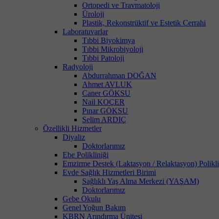
Ortopedi ve Travmatoloji
Üroloji
Plastik, Rekonstrüktif ve Estetik Cerrahi
Laboratuvarlar
Tıbbi Biyokimya
Tıbbi Mikrobiyoloji
Tıbbi Patoloji
Radyoloji
Abdurrahman DOĞAN
Ahmet AVLUK
Caner GÖKSU
Nail KOÇER
Pınar GÖKSU
Selim ARDIÇ
Özellikli Hizmetler
Diyaliz
Doktorlarımız
Ebe Polikliniği
Emzirme Destek (Laktasyon / Relaktasyon) Polikli
Evde Sağlık Hizmetleri Birimi
Sağlıklı Yaş Alma Merkezi (YAŞAM)
Doktorlarımız
Gebe Okulu
Genel Yoğun Bakım
KBRN Arındırma Ünitesi