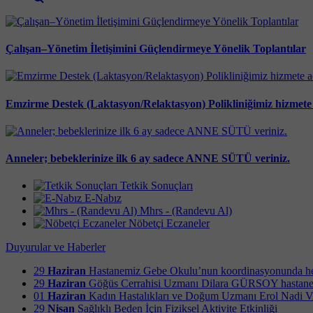
Çalışan–Yönetim İletişimini Güçlendirmeye Yönelik Toplantılar
Emzirme Destek (Laktasyon/Relaktasyon) Polikliniğimiz hizmete a
Anneler; bebeklerinize ilk 6 ay sadece ANNE SÜTÜ veriniz.
Tetkik Sonuçları
E-Nabız
Mhrs - (Randevu Al)
Nöbetçi Eczaneler
Duyurular ve Haberler
29
Haziran
Hastanemiz Gebe Okulu’nun koordinasyonunda her 
29
Haziran
Göğüs Cerrahisi Uzmanı Dilara GÜRSOY hastanemi
01
Haziran
Kadın Hastalıkları ve Doğum Uzmanı Erol Nadi V
29
Nisan
Sağlıklı Beden İçin Fiziksel Aktivite Etkinliği