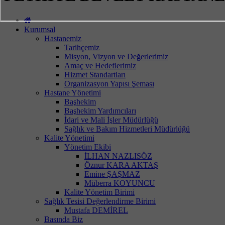
Kurumsal
Hastanemiz
Tarihçemiz
Misyon, Vizyon ve Değerlerimiz
Amaç ve Hedeflerimiz
Hizmet Standartları
Organizasyon Yapısı Şeması
Hastane Yönetimi
Başhekim
Başhekim Yardımcıları
İdari ve Mali İşler Müdürlüğü
Sağlık ve Bakım Hizmetleri Müdürlüğü
Kalite Yönetimi
Yönetim Ekibi
İLHAN NAZLISÖZ
Öznur KARA AKTAŞ
Emine ŞAŞMAZ
Müberra KOYUNCU
Kalite Yönetim Birimi
Sağlık Tesisi Değerlendirme Birimi
Mustafa DEMİREL
Basında Biz