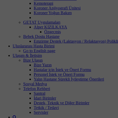
Kemoterapi
Koroner Anjiyografi Ünitesi
Koroner Yoğun Bakım
GETAT Uygulamaları
Alper KIZILKAYA
Özgeçmiş
Bebek Dostu Hastane
Emzirme Destek (Laktasyon / Relaktasyon) Polikli
Uluslararası Hasta Birimi
Go to English page
Ulaşım & İletişim
Bize Ulaşın
Bize Yazın
Hastalar için İstek ve Öneri Formu
Personel İstek ve Öneri Formu
Yalın Hastane Sürekli İyileştirme Önerileri
Sosyal Medya
Telefon Rehberi
Santral
İdari Birimler
Destek, Teknik ve Diğer Birimler
Tetkik / Tedavi
Servisler