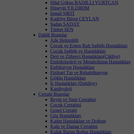
Hilal Göksu BADILLI YURTCAN
Hüseyin YILDIRIM
İsmail SIRIT
Kadriye Büşra CEYLAN
Şadan SADAY
Türker ŞEN
Dahili Branşlar
Aile Hekimliği
Çocuk ve Ergen Ruh Sağlığı Hastalıkları
Çocuk Sağlığı ve Hastalıkları
Deri ve Zührevi Hastalıkları(Cildiye)
Endokrinoloji ve Metabolizma Hastalıkları
Enfeksiyon Hastalıkları
Fiziksel Tıp ve Rehabilitasyon
Göğüs Hastalıkları
İç Hastalıkları (Dahiliye)
Kardiyoloji
Cerrahi Branşlar
Beyin ve Sinir Cerrahisi
Çocuk Cerrahisi
Genel Cerrahi
Göz Hastalıkları
Kadın Hastalıkları ve Doğum
Kalp ve Damar Cerrahisi
Kulak Burun Boğaz Hastalıkları