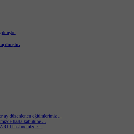
çılmıştır.
ay düzenlenen eğitimlerimiz ...
zde hasta kabulüne ...
ARLI hastanemizde ...