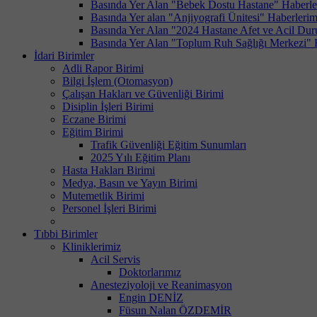
Basında Yer Alan "Bebek Dostu Hastane" Haberle
Basında Yer alan "Anjiyografi Ünitesi" Haberlerim
Basında Yer Alan "2024 Hastane Afet ve Acil Dur
Basında Yer Alan "Toplum Ruh Sağlığı Merkezi" 
İdari Birimler
Adli Rapor Birimi
Bilgi İşlem (Otomasyon)
Çalışan Hakları ve Güvenliği Birimi
Disiplin İşleri Birimi
Eczane Birimi
Eğitim Birimi
Trafik Güvenliği Eğitim Sunumları
2025 Yılı Eğitim Planı
Hasta Hakları Birimi
Medya, Basın ve Yayın Birimi
Mutemetlik Birimi
Personel İşleri Birimi
Tıbbi Birimler
Kliniklerimiz
Acil Servis
Doktorlarımız
Anesteziyoloji ve Reanimasyon
Engin DENİZ
Füsun Nalan ÖZDEMİR