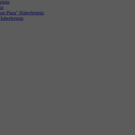
rimiz
iz
um Planı" Haberlerimiz
Haberlerimiz